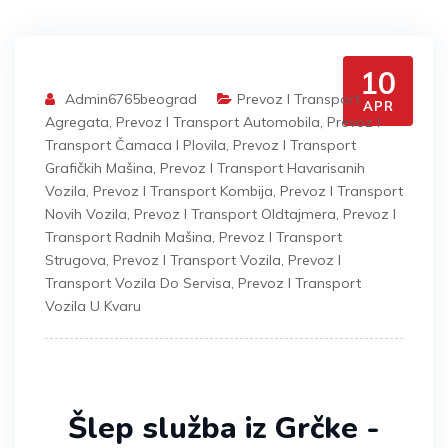
10
Admin6765beograd
Prevoz I Transport
APR
Agregata
,
Prevoz I Transport Automobila
,
Prevoz I
Transport Čamaca I Plovila
,
Prevoz I Transport
Grafičkih Mašina
,
Prevoz I Transport Havarisanih
Vozila
,
Prevoz I Transport Kombija
,
Prevoz I Transport
Novih Vozila
,
Prevoz I Transport Oldtajmera
,
Prevoz I
Transport Radnih Mašina
,
Prevoz I Transport
Strugova
,
Prevoz I Transport Vozila
,
Prevoz I
Transport Vozila Do Servisa
,
Prevoz I Transport
Vozila U Kvaru
Šlep služba iz Grčke -