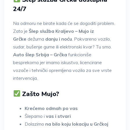
24/7
Na odmoru ne birate kada će se dogoditi problem.
Zato je
Šlep služba Kraljevo – Mujo iz
Grčke
dežurna
danju i noću
. Pokvareno vozilo,
sudar, bušenje gume ili elektronski kvar? Tu smo.
Auto šlep Srbija – Grčka
funkcioniše
besprekorno jer imamo iskustvo, licencirane
vozače i tehnički opremljena vozila za sve vrste
intervencija.
Zašto Mujo?
Krećemo odmah po vas
Šlepamo i
vas i stvari
Dolazimo
na bilo koju lokaciju u Grčkoj