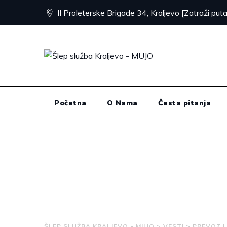
Skip
II Proleterske Brigade 34, Kraljevo [Zatraži puta
to
content
Početna
O Nama
Česta pitanja
Vesti / Blog
ŠLEP SLUŽBA KRALJEVO - MUJO
>
VESTI
>
PREVOZ 