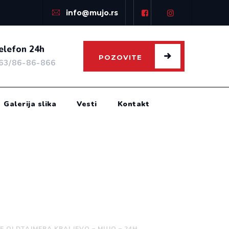
info@mujo.rs
elefon 24h
POZOVITE
63/86-86-866
Galerija slika
Vesti
Kontakt
E OLDTAJMERA KRALJEVO – MUJO – 24H