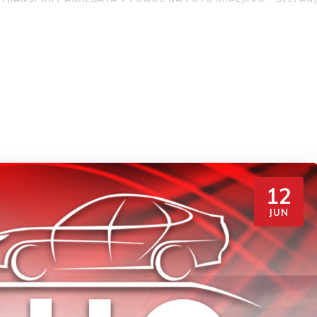
12
JUN