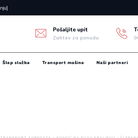
nju]
Pošaljite upit
T
Zahtev za ponudu
0
Šlep služba
Transport mašina
Naši partneri
I TRANSPORT AGREGATA
>
POMOĆ NA PUTU KRALJEVO – ŠLEPANJ