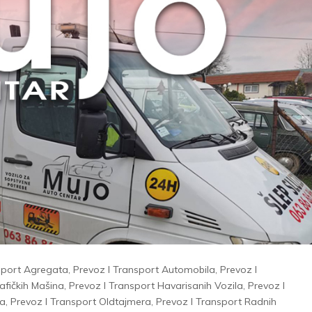
sport Agregata
,
Prevoz I Transport Automobila
,
Prevoz I
afičkih Mašina
,
Prevoz I Transport Havarisanih Vozila
,
Prevoz I
la
,
Prevoz I Transport Oldtajmera
,
Prevoz I Transport Radnih