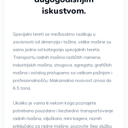
iskustvom.
Specijalni tereti se međusobno razlikuju u
zavisnosti od dimenzija i težina, velike mašine su
samo jedna od kategorija specijalnih tereta.
Transportu radnih mašina različitih namena,
industrijskih mašina, strugova, agregata, grafičkih
mašina i ostalog pristupamo sa velikom pažnjom i
profesionalnošću. Maksimalna nosivost iznosi do
6.5 tona.
Ukoliko je vama ili nekom koga poznajete
potrebano pouzdano i bezbedno transportovanje
radnih mašina, viljuškara, mini bagera, raznih
priključaka za radne mašine, pozovite šlep službu