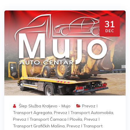
31
DEC
Šlep Služba Kraljevo - Mujo
Prevoz I
Transport Agregata
,
Prevoz I Transport Automobila
,
Prevoz I Transport Čamaca I Plovila
,
Prevoz I
Transport Grafičkih Mašina
,
Prevoz I Transport