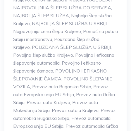
NAJPOVOLJNIJA ŠLEP SLUŽBA DO SERVISA
,
NAJBOLJA ŠLEP SLUŽBA
,
Najbolja šlep služba
Kraljevo
,
NAJBOLJA ŠLEP SLUŽBA U SRBIJI
,
Najpovoljnija cena šlepa Kraljevo
,
Pomoć na putu u
Srbiji i inostranstvu
,
Pouzdana šlep služba
Kraljevo
,
POUZDANA ŠLEP SLUŽBA U SRBIJI
,
Povoljna šlep služba Kraljevo
,
Povoljno i efikasno
šlepovanje automobila
,
Povoljno i efikasno
šlepovanje čamaca
,
POVOLJNO I EFIKASNO
ŠLEPOVANJE ČAMCA
,
POVOLJNO ŠLEPANJE
VOZILA
,
Prevoz auta Bugarska Srbija
,
Prevoz
auta Evropska unija EU Srbija
,
Prevoz auta Grčka
Srbija
,
Prevoz auta Kraljevo
,
Prevoz auta
Makedonija Srbija
,
Prevoz auta u Kraljevu
,
Prevoz
automobila Bugarska Srbija
,
Prevoz automobila
Evropska unija EU Srbija
,
Prevoz automobila Grčka