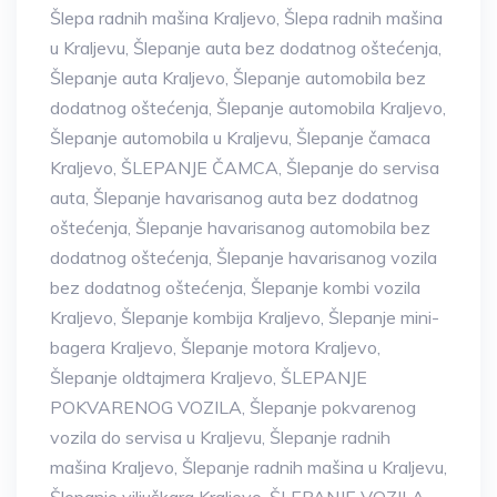
Šlepa radnih mašina Kraljevo
,
Šlepa radnih mašina
u Kraljevu
,
Šlepanje auta bez dodatnog oštećenja
,
Šlepanje auta Kraljevo
,
Šlepanje automobila bez
dodatnog oštećenja
,
Šlepanje automobila Kraljevo
,
Šlepanje automobila u Kraljevu
,
Šlepanje čamaca
Kraljevo
,
ŠLEPANJE ČAMCA
,
Šlepanje do servisa
auta
,
Šlepanje havarisanog auta bez dodatnog
oštećenja
,
Šlepanje havarisanog automobila bez
dodatnog oštećenja
,
Šlepanje havarisanog vozila
bez dodatnog oštećenja
,
Šlepanje kombi vozila
Kraljevo
,
Šlepanje kombija Kraljevo
,
Šlepanje mini-
bagera Kraljevo
,
Šlepanje motora Kraljevo
,
Šlepanje oldtajmera Kraljevo
,
ŠLEPANJE
POKVARENOG VOZILA
,
Šlepanje pokvarenog
vozila do servisa u Kraljevu
,
Šlepanje radnih
mašina Kraljevo
,
Šlepanje radnih mašina u Kraljevu
,
Šlepanje viljuškara Kraljevo
,
ŠLEPANJE VOZILA
,