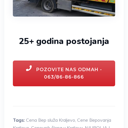
25+ godina postojanja
POZOVITE NAS ODMAH -
063/86-86-866
Tags:
Cena šlep služa Kraljevo
,
Cene šlepovanja
Kraljevo
,
Cenovnik šlepa u Kraljevu
,
NAJBOLJA I