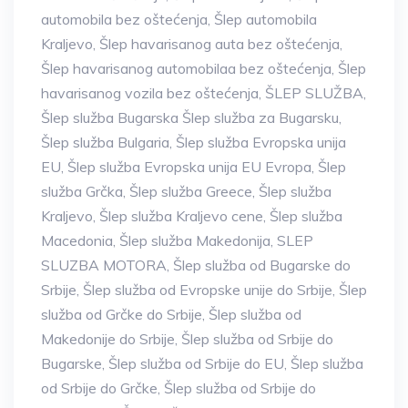
automobila bez oštećenja
,
Šlep automobila
Kraljevo
,
Šlep havarisanog auta bez oštećenja
,
Šlep havarisanog automobilaa bez oštećenja
,
Šlep
havarisanog vozila bez oštećenja
,
ŠLEP SLUŽBA
,
Šlep služba Bugarska Šlep služba za Bugarsku
,
Šlep služba Bulgaria
,
Šlep služba Evropska unija
EU
,
Šlep služba Evropska unija EU Evropa
,
Šlep
služba Grčka
,
Šlep služba Greece
,
Šlep služba
Kraljevo
,
Šlep služba Kraljevo cene
,
Šlep služba
Macedonia
,
Šlep služba Makedonija
,
SLEP
SLUZBA MOTORA
,
Šlep služba od Bugarske do
Srbije
,
Šlep služba od Evropske unije do Srbije
,
Šlep
služba od Grčke do Srbije
,
Šlep služba od
Makedonije do Srbije
,
Šlep služba od Srbije do
Bugarske
,
Šlep služba od Srbije do EU
,
Šlep služba
od Srbije do Grčke
,
Šlep služba od Srbije do