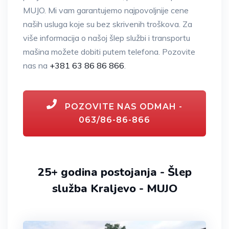
MUJO. Mi vam garantujemo najpovoljnije cene
naših usluga koje su bez skrivenih troškova. Za
više informacija o našoj šlep službi i transportu
mašina možete dobiti putem telefona. Pozovite
nas na
+381 63 86 86 866
.
POZOVITE NAS ODMAH -
063/86-86-866
25+ godina postojanja - Šlep
služba Kraljevo - MUJO