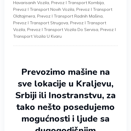
Havarisanih Vozila
,
Prevoz I Transport Kombija
,
Prevoz I Transport Novih Vozila
,
Prevoz I Transport
Oldtajmera
,
Prevoz I Transport Radnih Mašina
,
Prevoz I Transport Strugova
,
Prevoz I Transport
Vozila
,
Prevoz I Transport Vozila Do Servisa
,
Prevoz I
Transport Vozila U Kvaru
Prevozimo mašine na
sve lokacije u Kraljevu,
Srbiji ili Inostranstvu, za
tako nešto posedujemo
mogućnosti i ljude sa
dugogodišnjim