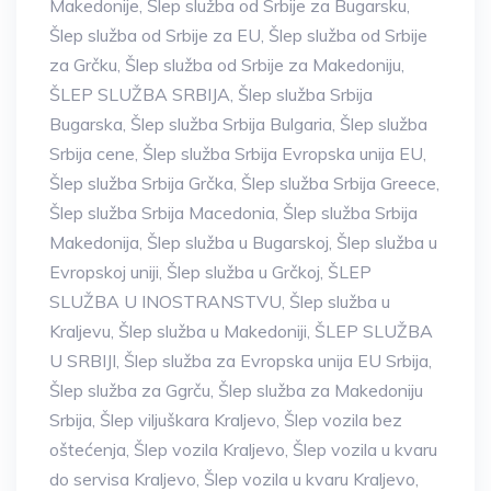
Makedonije
,
Šlep služba od Srbije za Bugarsku
,
Šlep služba od Srbije za EU
,
Šlep služba od Srbije
za Grčku
,
Šlep služba od Srbije za Makedoniju
,
ŠLEP SLUŽBA SRBIJA
,
Šlep služba Srbija
Bugarska
,
Šlep služba Srbija Bulgaria
,
Šlep služba
Srbija cene
,
Šlep služba Srbija Evropska unija EU
,
Šlep služba Srbija Grčka
,
Šlep služba Srbija Greece
,
Šlep služba Srbija Macedonia
,
Šlep služba Srbija
Makedonija
,
Šlep služba u Bugarskoj
,
Šlep služba u
Evropskoj uniji
,
Šlep služba u Grčkoj
,
ŠLEP
SLUŽBA U INOSTRANSTVU
,
Šlep služba u
Kraljevu
,
Šlep služba u Makedoniji
,
ŠLEP SLUŽBA
U SRBIJI
,
Šlep služba za Evropska unija EU Srbija
,
Šlep služba za Ggrču
,
Šlep služba za Makedoniju
Srbija
,
Šlep viljuškara Kraljevo
,
Šlep vozila bez
oštećenja
,
Šlep vozila Kraljevo
,
Šlep vozila u kvaru
do servisa Kraljevo
,
Šlep vozila u kvaru Kraljevo
,