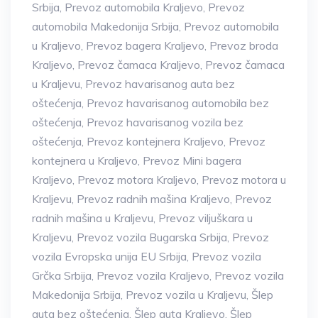
Srbija
,
Prevoz automobila Kraljevo
,
Prevoz
automobila Makedonija Srbija
,
Prevoz automobila
u Kraljevo
,
Prevoz bagera Kraljevo
,
Prevoz broda
Kraljevo
,
Prevoz čamaca Kraljevo
,
Prevoz čamaca
u Kraljevu
,
Prevoz havarisanog auta bez
oštećenja
,
Prevoz havarisanog automobila bez
oštećenja
,
Prevoz havarisanog vozila bez
oštećenja
,
Prevoz kontejnera Kraljevo
,
Prevoz
kontejnera u Kraljevo
,
Prevoz Mini bagera
Kraljevo
,
Prevoz motora Kraljevo
,
Prevoz motora u
Kraljevu
,
Prevoz radnih mašina Kraljevo
,
Prevoz
radnih mašina u Kraljevu
,
Prevoz viljuškara u
Kraljevu
,
Prevoz vozila Bugarska Srbija
,
Prevoz
vozila Evropska unija EU Srbija
,
Prevoz vozila
Grčka Srbija
,
Prevoz vozila Kraljevo
,
Prevoz vozila
Makedonija Srbija
,
Prevoz vozila u Kraljevu
,
Šlep
auta bez oštećenja
,
Šlep auta Kraljevo
,
Šlep