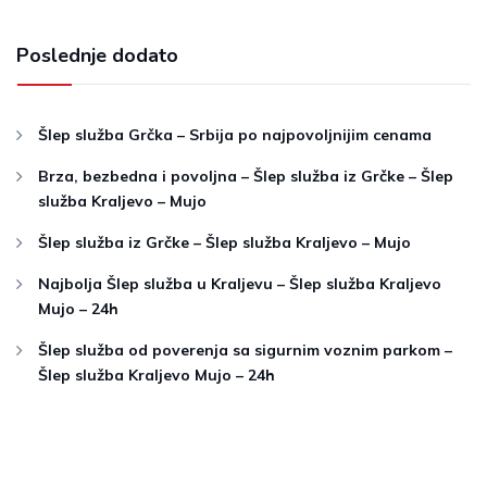
Poslednje dodato
Šlep služba Grčka – Srbija po najpovoljnijim cenama
Brza, bezbedna i povoljna – Šlep služba iz Grčke – Šlep
služba Kraljevo – Mujo
Šlep služba iz Grčke – Šlep služba Kraljevo – Mujo
Najbolja Šlep služba u Kraljevu – Šlep služba Kraljevo
Mujo – 24h
Šlep služba od poverenja sa sigurnim voznim parkom –
Šlep služba Kraljevo Mujo – 24h